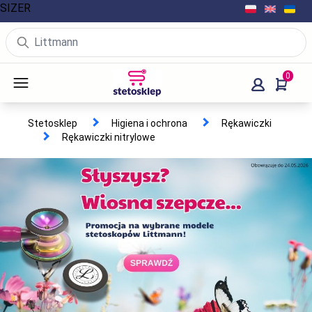
SIZER
0
Stetosklep
Higiena i ochrona
Rękawiczki
Rękawiczki nitrylowe