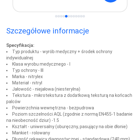
Szczegółowe informacje
Specyfikacja:
Typ produktu -
wyrób medyczny + środek ochrony
indywidualnej
Klasa wyrobu medycznego -
I
Typ ochrony -
III
Marka -
nitrylex
Materiał -
nitryl
Jałowość -
niejałowa (niesterylna)
Tekstura -
mikrotekstura z dodatkową teksturą na końcach
palców
Powierzchnia wewnętrzna -
bezpudrowa
Poziom szczelności AQL (zgodnie z normą EN455-1 badanie
na nieobecność dziur) -
1.5
Kształt -
uniwersalny (oburęczny, pasujący na obie dłonie)
Mankiet -
rolowany
Długość rękawicy diagnostycznej -
standardowa (240 mm)