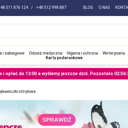
48 511 876 124
/
+48 512 998 887
BLOG
O NAS
KONT
e i zabiegowe
Odzież medyczna
Higiena i ochrona
Weterynaria
Karty podarunkowe
i opłać do 13:00 a wyślemy jeszcze dziś.
Pozostało
02
:
56
:
ękawiczki nitrylowe