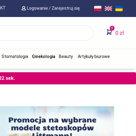
AKT
Logowanie
/
Zarejestruj się
0
0 zł
Stomatologia
Ginekologia
Beauty
Artykuły biurowe
31
sek.