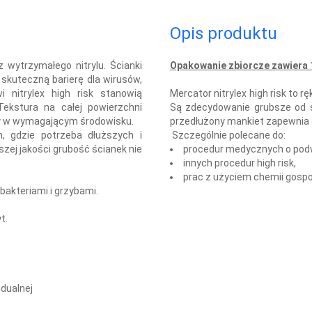
Opis produktu
 wytrzymałego nitrylu. Ścianki
Opakowanie zbiorcze zawiera 
skuteczną barierę dla wirusów,
i nitrylex high risk stanowią
Mercator nitrylex high risk to
Tekstura na całej powierzchni
Są zdecydowanie grubsze od s
y w wymagającym środowisku.
przedłużony mankiet zapewnia
m, gdzie potrzeba dłuższych i
Szczególnie polecane do:
zej jakości grubość ścianek nie
procedur medycznych o pod
innych procedur high risk,
prac z użyciem chemii gospo
bakteriami i grzybami.
t.
dualnej