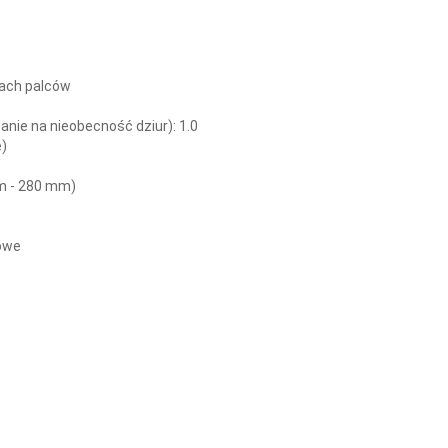
cach palców
anie na nieobecność dziur):
1.0
e)
m - 280 mm)
sowe