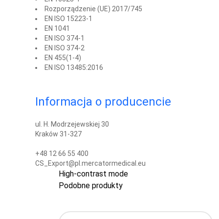
Rozporządzenie (UE) 2017/745
EN ISO 15223-1
EN 1041
EN ISO 374-1
EN ISO 374-2
EN 455(1-4)
EN ISO 13485:2016
Informacja o producencie
ul. H. Modrzejewskiej 30
Kraków 31-327
+48 12 66 55 400
CS_Export@pl.mercatormedical.eu
High-contrast mode
Podobne produkty