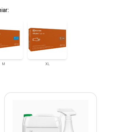
iar:
M
XL