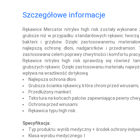
Szczegółowe informacje
Rękawice Mercator nitrylex high risk zostały wykonane z
grubsze niż w przypadku standardowych rękawic tworzą 
bakterii i grzybów. Dzięki zastosowanemu materiałow
najlepszą ochronę dłoni, nadgarstków i przedramion. 
zastosowana celem poprawy chwytności i komfortu prac
Rękawice nitrylex high risk sprawdzą się również ta
grubszych rękawic. Dzięki zastosowaniu materiału najwyżs
wpływa na wrażliwość dotykową.
Najlepsza ochrona dłoni.
Grubsza ścianka rękawicy, która chroni przed wirusami, 
Przedłużony mankiet.
Tekstura na końcach palców zapewniająca pewny chwy
Ochrona przed wirusami.
Rękawica typu high risk.
Specyfikacja:
Typ produktu:
wyrób medyczny + środek ochrony indywi
Klasa wyrobu medycznego:
I