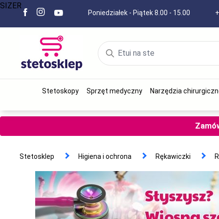
SIZER
Poniedziałek - Piątek 8.00 - 15.00
+
Stetoskopy
Sprzęt medyczny
Narzędzia chirurgiczn
Zamów 
Stetosklep
Higiena i ochrona
Rękawiczki
R