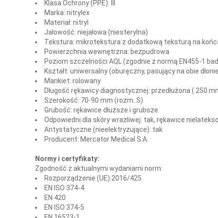
Klasa Ochrony (PPE):
III
Marka:
nitrylex
Materiał:
nitryl
Jałowość:
niejałowa (niesterylna)
Tekstura:
mikrotekstura z dodatkową teksturą na koń
Powierzchnia wewnętrzna:
bezpudrowa
Poziom szczelności AQL (zgodnie z normą EN455-1 bad
Kształt:
uniwersalny (oburęczny, pasujący na obie dłoni
Mankiet:
rolowany
Długość rękawicy diagnostycznej:
przedłużona ( 250 m
Szerokość: 70-90 mm (rozm. S)
Grubość:
rękawice dłuższe i grubsze
Odpowiedni dla skóry wrażliwej:
tak, rękawice nielatek
Antystatyczne (nieelektryzujące):
tak
Producent:
Mercator Medical S.A.
Normy i certyfikaty:
Zgodność z aktualnymi wydaniami norm:
Rozporządzenie (UE) 2016/425
EN ISO 374-4
EN 420
EN ISO 374-5
EN 16523-1