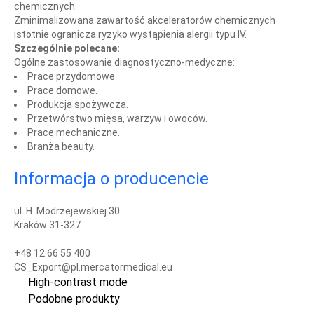
chemicznych.
Zminimalizowana zawartość akceleratorów chemicznych
istotnie ogranicza ryzyko wystąpienia alergii typu IV.
Szczególnie polecane:
Ogólne zastosowanie diagnostyczno-medyczne:
Prace przydomowe.
Prace domowe.
Produkcja spożywcza.
Przetwórstwo mięsa, warzyw i owoców.
Prace mechaniczne.
Branża beauty.
Informacja o producencie
ul. H. Modrzejewskiej 30
Kraków 31-327
+48 12 66 55 400
CS_Export@pl.mercatormedical.eu
High-contrast mode
Podobne produkty