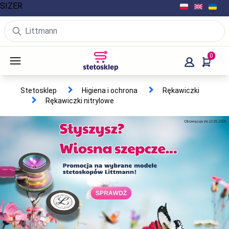
SIZER
0
Stetosklep
Higiena i ochrona
Rękawiczki
Rękawiczki nitrylowe