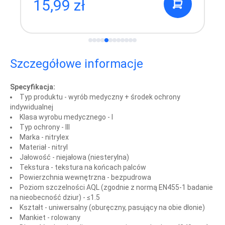
15,99 zł
Szczegółowe informacje
Specyfikacja:
Typ produktu -
wyrób medyczny + środek ochrony
indywidualnej
Klasa wyrobu medycznego -
I
Typ ochrony -
III
Marka -
nitrylex
Materiał -
nitryl
Jałowość -
niejałowa (niesterylna)
Tekstura -
tekstura na końcach palców
Powierzchnia wewnętrzna -
bezpudrowa
Poziom szczelności AQL (zgodnie z normą EN455-1 badanie
na nieobecność dziur) - ≤1.5
Kształt -
uniwersalny (oburęczny, pasujący na obie dłonie)
Mankiet -
rolowany