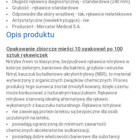
Długość rękawicy diagnostycznej -
standardowa (240 mm)
Grubość -
rękawice standardowe
Odpowiedni dla skóry wrażliwej -
tak, rękawice nielateksowe
Antystatyczne (nieelektryzujące) -
nie
Producent -
Mercator Medical S.A.
Opis produktu
Opakowanie zbiorcze mieści 10 opakowań po 100
sztuk rękawiczek
Nitrylex freen to klasyczne, bezpudrowe rękawice nitrylowe w
kolorze zielonym, barierowe dla bakterii, grzybów i wirusów.
Nitryl, kauczuk butadienowo-akrylonitrylowy (NBR), to materiał
wytworzony z organicznych związków chemicznych. Proces
produkcji tego surowca został zmodyfi kowany, dzięki czemu
może konkurować z naturalnym kauczukiem. Rękawice
nitrylowe stanowią idealną alternatywę dla rękawic
wykonanych z kauczuku naturalnego. Rękawice nitrylowe:
nie zawierają protein lateksu są bezpieczne dla osób
uczulonych na lateks,
posiadają ograniczoną do minimum zawartość
chemicznych akceleratorów wulkanizacji,
posiadają dobre właściwości barierowe dla substancji