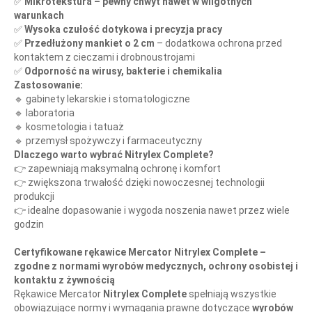
✅
Mikrotekstura – pewny chwyt nawet w wilgotnych
warunkach
✅
Wysoka czułość dotykowa i precyzja pracy
✅
Przedłużony mankiet o 2 cm
– dodatkowa ochrona przed
kontaktem z cieczami i drobnoustrojami
✅
Odporność na wirusy, bakterie i chemikalia
Zastosowanie:
🔹 gabinety lekarskie i stomatologiczne
🔹 laboratoria
🔹 kosmetologia i tatuaż
🔹 przemysł spożywczy i farmaceutyczny
Dlaczego warto wybrać Nitrylex Complete?
👉 zapewniają maksymalną ochronę i komfort
👉 zwiększona trwałość dzięki nowoczesnej technologii
produkcji
👉 idealne dopasowanie i wygoda noszenia nawet przez wiele
godzin
Certyfikowane rękawice Mercator Nitrylex Complete –
zgodne z normami wyrobów medycznych, ochrony osobistej i
kontaktu z żywnością
Rękawice Mercator
Nitrylex Complete
spełniają wszystkie
obowiązujące normy i wymagania prawne dotyczące
wyrobów