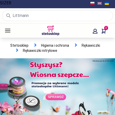
SIZER
0
Stetosklep
Higiena i ochrona
Rękawiczki
Rękawiczki nitrylowe