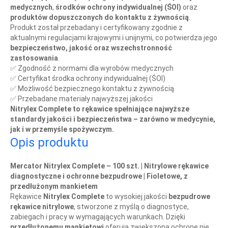
medycznych
,
środków ochrony indywidualnej (ŚOI)
oraz
produktów dopuszczonych do kontaktu z żywnością
.
Produkt został przebadany i certyfikowany zgodnie z
aktualnymi regulacjami krajowymi i unijnymi, co potwierdza jego
bezpieczeństwo, jakość oraz wszechstronność
zastosowania
.
✅ Zgodność z normami dla wyrobów medycznych
✅ Certyfikat środka ochrony indywidualnej (ŚOI)
✅ Możliwość bezpiecznego kontaktu z żywnością
✅ Przebadane materiały najwyższej jakości
Nitrylex Complete to rękawice spełniające najwyższe
standardy jakości i bezpieczeństwa – zarówno w medycynie,
jak i w przemyśle spożywczym.
Opis produktu
Mercator Nitrylex Complete – 100 szt. | Nitrylowe rękawice
diagnostyczne i ochronne bezpudrowe | Fioletowe, z
przedłużonym mankietem
Rękawice
Nitrylex Complete
to wysokiej jakości
bezpudrowe
rękawice nitrylowe
, stworzone z myślą o diagnostyce,
zabiegach i pracy w wymagających warunkach. Dzięki
przedłużonemu mankietowi
oferują zwiększoną ochronę nie