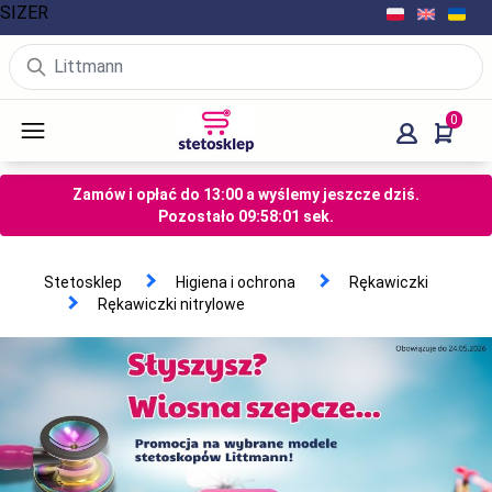
SIZER
0
Zamów i opłać do 13:00 a wyślemy jeszcze dziś.
Pozostało
09
:
57
:
59
sek.
Stetosklep
Higiena i ochrona
Rękawiczki
Rękawiczki nitrylowe