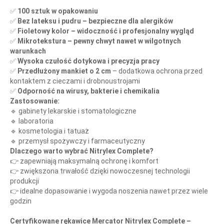
✅
100 sztuk w opakowaniu
✅
Bez lateksu i pudru – bezpieczne dla alergików
✅
Fioletowy kolor – widoczność i profesjonalny wygląd
✅
Mikrotekstura – pewny chwyt nawet w wilgotnych
warunkach
✅
Wysoka czułość dotykowa i precyzja pracy
✅
Przedłużony mankiet o 2 cm
– dodatkowa ochrona przed
kontaktem z cieczami i drobnoustrojami
✅
Odporność na wirusy, bakterie i chemikalia
Zastosowanie:
🔹 gabinety lekarskie i stomatologiczne
🔹 laboratoria
🔹 kosmetologia i tatuaż
🔹 przemysł spożywczy i farmaceutyczny
Dlaczego warto wybrać Nitrylex Complete?
👉 zapewniają maksymalną ochronę i komfort
👉 zwiększona trwałość dzięki nowoczesnej technologii
produkcji
👉 idealne dopasowanie i wygoda noszenia nawet przez wiele
godzin
Certyfikowane rękawice Mercator Nitrylex Complete –