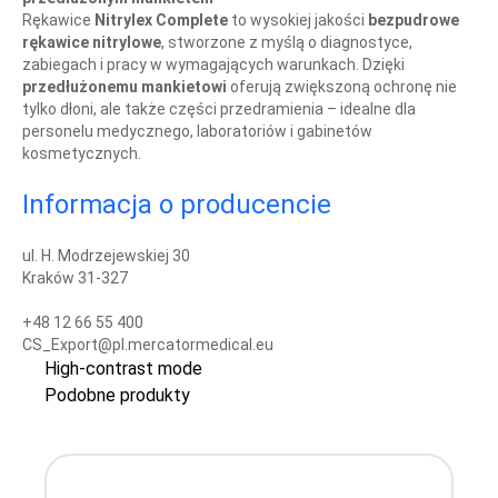
Rękawice
Nitrylex Complete
to wysokiej jakości
bezpudrowe
rękawice nitrylowe
, stworzone z myślą o diagnostyce,
zabiegach i pracy w wymagających warunkach. Dzięki
przedłużonemu mankietowi
oferują zwiększoną ochronę nie
tylko dłoni, ale także części przedramienia – idealne dla
personelu medycznego, laboratoriów i gabinetów
kosmetycznych.
Informacja o producencie
ul. H. Modrzejewskiej 30
Kraków 31-327
+48 12 66 55 400
CS_Export@pl.mercatormedical.eu
High-contrast mode
Podobne produkty