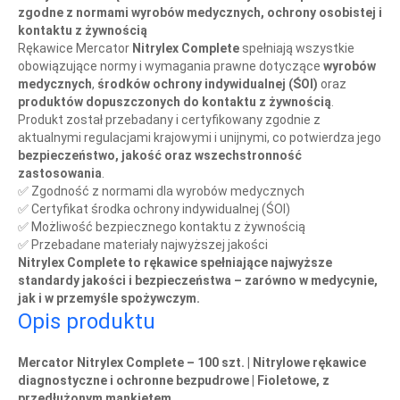
zgodne z normami wyrobów medycznych, ochrony osobistej i
kontaktu z żywnością
Rękawice Mercator
Nitrylex Complete
spełniają wszystkie
obowiązujące normy i wymagania prawne dotyczące
wyrobów
medycznych
,
środków ochrony indywidualnej (ŚOI)
oraz
produktów dopuszczonych do kontaktu z żywnością
.
Produkt został przebadany i certyfikowany zgodnie z
aktualnymi regulacjami krajowymi i unijnymi, co potwierdza jego
bezpieczeństwo, jakość oraz wszechstronność
zastosowania
.
✅ Zgodność z normami dla wyrobów medycznych
✅ Certyfikat środka ochrony indywidualnej (ŚOI)
✅ Możliwość bezpiecznego kontaktu z żywnością
✅ Przebadane materiały najwyższej jakości
Nitrylex Complete to rękawice spełniające najwyższe
standardy jakości i bezpieczeństwa – zarówno w medycynie,
jak i w przemyśle spożywczym.
Opis produktu
Mercator Nitrylex Complete – 100 szt. | Nitrylowe rękawice
diagnostyczne i ochronne bezpudrowe | Fioletowe, z
przedłużonym mankietem