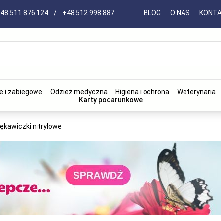
48 511 876 124
/
+48 512 998 887
BLOG
O NAS
KONT
e i zabiegowe
Odzież medyczna
Higiena i ochrona
Weterynaria
Karty podarunkowe
ękawiczki nitrylowe