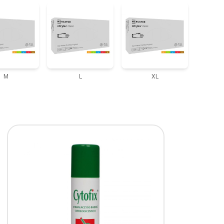
M
L
XL