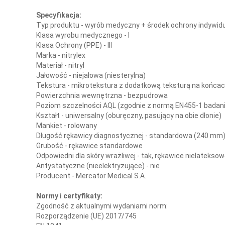
Specyfikacja:
Typ produktu - wyrób medyczny + środek ochrony indywidu
Klasa wyrobu medycznego - I
Klasa Ochrony (PPE) - III
Marka - nitrylex
Materiał - nitryl
Jałowość - niejałowa (niesterylna)
Tekstura - mikrotekstura z dodatkową teksturą na końca
Powierzchnia wewnętrzna - bezpudrowa
Poziom szczelności AQL (zgodnie z normą EN455-1 badanie
Kształt - uniwersalny (oburęczny, pasujący na obie dłonie)
Mankiet - rolowany
Długość rękawicy diagnostycznej - standardowa (240 mm
Grubość - rękawice standardowe
Odpowiedni dla skóry wrażliwej - tak, rękawice nielatekso
Antystatyczne (nieelektryzujące) - nie
Producent - Mercator Medical S.A.
Normy i certyfikaty:
Zgodność z aktualnymi wydaniami norm:
Rozporządzenie (UE) 2017/745