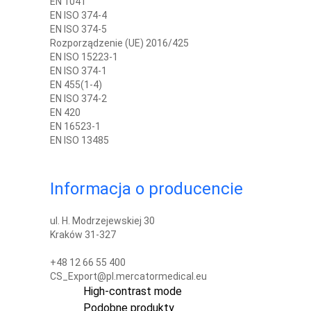
EN 1041
EN ISO 374-4
EN ISO 374-5
Rozporządzenie (UE) 2016/425
EN ISO 15223-1
EN ISO 374-1
EN 455(1-4)
EN ISO 374-2
EN 420
EN 16523-1
EN ISO 13485
Informacja o producencie
ul. H. Modrzejewskiej 30
Kraków 31-327
+48 12 66 55 400
CS_Export@pl.mercatormedical.eu
High-contrast mode
Podobne produkty