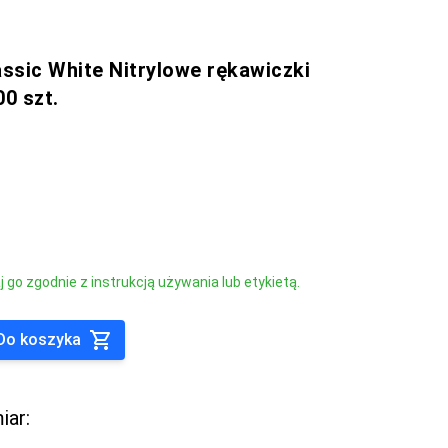
assic White Nitrylowe rękawiczki
00 szt.
go zgodnie z instrukcją używania lub etykietą.
Do koszyka
iar: