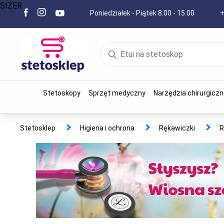
SIZER
Poniedziałek - Piątek 8.00 - 15.00
+
Stetoskopy
Sprzęt medyczny
Narzędzia chirurgiczn
Stetosklep
Higiena i ochrona
Rękawiczki
R