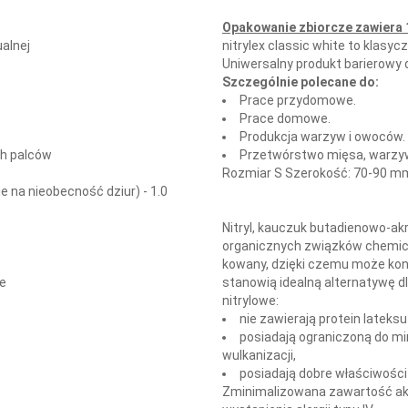
Opakowanie zbiorcze zawiera 
alnej
nitrylex classic white to klasy
Uniwersalny produkt barierowy d
Szczególnie polecane do:
Prace przydomowe.
Prace domowe.
Produkcja warzyw i owoców.
ch palców
Przetwórstwo mięsa, warzy
Rozmiar S Szerokość: 70-90 m
 na nieobecność dziur) - 1.0
Nitryl, kauczuk butadienowo-akr
)
organicznych związków chemicz
kowany, dzięki czemu może kon
we
stanowią idealną alternatywę 
nitrylowe:
nie zawierają protein lateks
posiadają ograniczoną do 
wulkanizacji,
posiadają dobre właściwości
Zminimalizowana zawartość akc