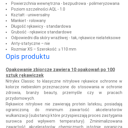
Powierzchnia wewnętrzna - bezpudrowa - polimeryzowana
Poziom szczelności AQL - 1.0
Kształt - uniwersalny
Mankiet - rolowany
Długość rękawicy - standardowa
Grubość - rękawice standardowe
Odpowiedni dla skóry wrażliwej - tak, rękawice nielateksowe
Anty-statyczne – nie
Rozmiar XS – Szerokość: ≥ 110 mm
Opis produktu
Opakowanie zbiorcze zawiera 10 opakowań po 100
sztuk rękawiczek
Nitrylex Classic to klasyczne nitrylowe rękawice ochronne w
kolorze niebieskim przeznaczone do stosowania w ochronie
zdrowia, branży beauty, przemyśle czy w pracach
przydomowych.
Rękawice nitrylowe nie zawierają protein lateksu, posiadają
ograniczoną do minimum zawartość akceleratorów
wulkanizacji (substancji które przyspieszają proces zastygania
surowca pod wpływem temperatury). Zminimalizowana
zawartość akceleratorów chemicznych istotnie ogranicza