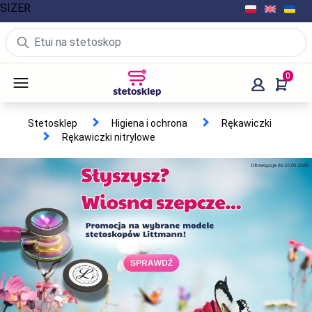
SIZER
0
Stetosklep
Higiena i ochrona
Rękawiczki
Rękawiczki nitrylowe