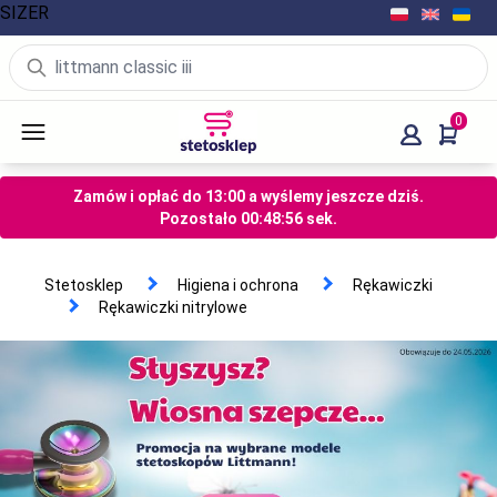
SIZER
0
Zamów i opłać do 13:00 a wyślemy jeszcze dziś.
Pozostało
00
:
48
:
55
sek.
Stetosklep
Higiena i ochrona
Rękawiczki
Rękawiczki nitrylowe