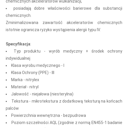
chemicznych akceleratorów wulkanizacji,
posiadają dobre właściwości barierowe dla substancji
chemicznych.
Zminimalizowana zawartość akceleratorów chemicznych
istotnie ogranicza ryzyko wystąpienia alergii typu IV.
Specyfikacja
:
Typ produktu - wyrób medyczny + środek ochrony
indywidualnej
Klasa wyrobu medycznego - I
Klasa Ochrony (PPE) - III
Marka - nitrylex
Materiał - nitryl
Jałowość - niejałowa (niesterylna)
Tekstura - mikrotekstura z dodatkową teksturą na końcach
palców
Powierzchnia wewnętrzna - bezpudrowa
Poziom szczelności AQL (zgodnie z normą EN455-1 badanie