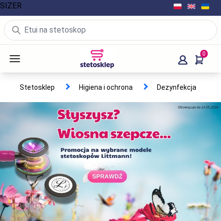
SIZER
0
Stetosklep
Higiena i ochrona
Dezynfekcja