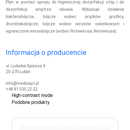
Płyn w postaci sprayu do higienicznej dezynfekcji stóp i do
dezynfekcji wnętrza obuwia. Wykazuje działanie
bakteriobójcze, bójcze wobec prątków gruźlicy,
drożdżakobójcze, bójcze wobec wirusów osłonkowych i
ograniczone wirusobójcze (wobec Rotawirusa, Norowirusa).
Informacja o producencie
ul. Ludwika Spiessa 4
20-270 Lublin
info@medisept.pl
+48 81 535 22 22
High-contrast mode
Podobne produkty