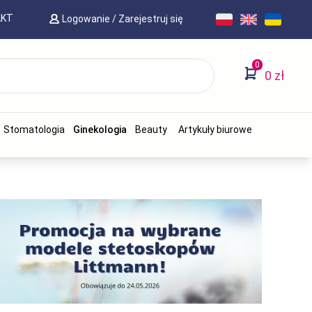
AKT
Logowanie
/
Zarejestruj się
0
0 zł
Stomatologia
Ginekologia
Beauty
Artykuły biurowe