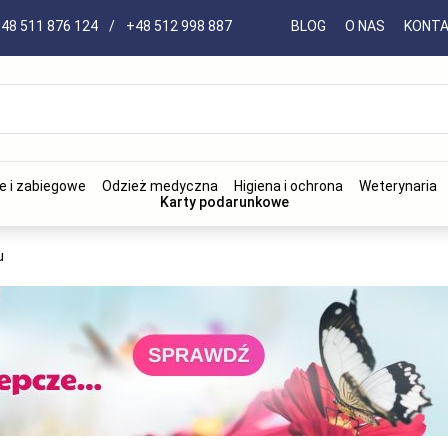
48 511 876 124
/
+48 512 998 887
BLOG
O NAS
KONT
e i zabiegowe
Odzież medyczna
Higiena i ochrona
Weterynaria
Karty podarunkowe
u