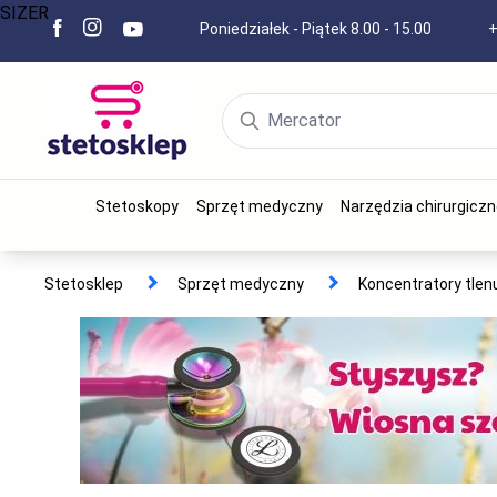
SIZER
Poniedziałek - Piątek 8.00 - 15.00
+
Stetoskopy
Sprzęt medyczny
Narzędzia chirurgiczn
Stetosklep
Sprzęt medyczny
Koncentratory tlen