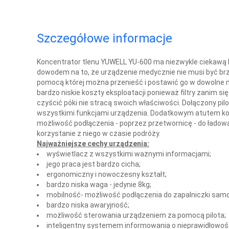
Szczegółowe informacje
Koncentrator tlenu YUWELL YU-600 ma niezwykle ciekawą
dowodem na to, że urządzenie medycznie nie musi być brzy
pomocą której można przenieść i postawić go w dowolne 
bardzo niskie koszty eksploatacji ponieważ filtry zanim si
czyścić póki nie stracą swoich właściwości. Dołączony pi
wszystkimi funkcjami urządzenia. Dodatkowym atutem kon
możliwość podłączenia - poprzez przetwornicę - do ładow
korzystanie z niego w czasie podróży.
Najważniejsze cechy urządzenia:
wyświetlacz z wszystkimi ważnymi informacjami;
jego praca jest bardzo cicha;
ergonomiczny i nowoczesny kształt;
bardzo niska waga - jedynie 8kg;
mobilność- możliwość podłączenia do zapalniczki sam
bardzo niska awaryjność;
możliwość sterowania urządzeniem za pomocą pilota;
inteligentny systemem informowania o nieprawidłowoś