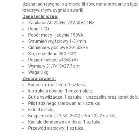
działaniach (sygnał o zmianie filtrów, monitorowanie stęże
rzeczywistym, sygnał o awarii).
Dane techniczne:
Zasilanie AC 220+/-22V,50+/-1Hz
Panel: LCD
Pobór mocy - jedynie 150VA
Strumień wyjściowy 1-3l/min
Ciśnienie wyjściowe 20-50kPa
Stężenie tlenu 45%-90%
Poziom hałasu ≤48dB (A)
Wymiary 31,7×19×37,7 cm
Waga 8 kg
Zestaw zawiera:
Koncentrator tlenu: 1 sztuka;
Instrukcja obsługi: 1 egzemplarz;
Butla nawilżacza: 1 sztuka + uszczelka oraz korek do but
Pilot zdalnego sterowania: 1 sztuka;
Filtr: 4 sztuki;
Bezpieczniki (T1.6AL250V, φ5 x 20): 2 sztuki;
Kaniula donosowa do tlenu: 1 sztuka;
Przewód sieciowy: 1 sztuka.