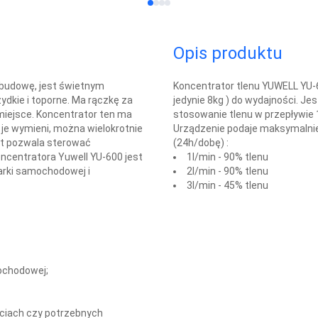
Opis produktu
 budowę, jest świetnym
Koncentrator tlenu YUWELL YU-6
dkie i toporne. Ma rączkę za
jedynie 8kg ) do wydajności. J
miejsce. Koncentrator ten ma
stosowanie tlenu w przepływie 1
ę je wymieni, można wielokrotnie
Urządzenie podaje maksymalnie d
lot pozwala sterować
(24h/dobę) :
centratora Yuwell YU-600 jest
1l/min - 90% tlenu
arki samochodowej i
2l/min - 90% tlenu
3l/min - 45% tlenu
ochodowej;
ciach czy potrzebnych