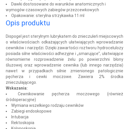
Dawki dostosowane do warunków anatomicznych i
wymogów czasowych zabiegów przezcewkowych
Opakowanie: sterylna strzykawka 11 ml
Opis produktu
Dispogel jest sterylnym lubrykatem do znieczuleń miejscowych
o właściwościach odkażających ułatwiających wprowadzanie
cewników i narzędzi.
Dzięki zawartości roztworu hydrocelulozy
posiada silne właściwości adhezyjne i „smarujące”, ułatwiające
równomierne rozprowadzenie żelu po powierzchni błony
śluzowej oraz wprowadzenie cewnika (lub innego narzędzia)
nawet w przypadkach silnie zmienionego patologicznie
pęcherza i cewki moczowe. Zawiera
2% środka
znieczulającego.
Wskazania:
Cewnikowanie pęcherza moczowego (również
śródoperacyjne)
Wymiana wszelkiego rodzaju cewników
Zabiegi endoskopowe
Intubacja
Rektoskopia
Kolonoskopia