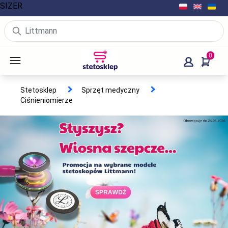
SIZER
0
Stetosklep
Sprzęt medyczny
Ciśnieniomierze