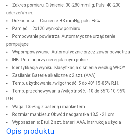
Zakres pomiaru: Ciśnienie: 30-280 mmHg; Puls: 40-200
uderzeń/min.
Dokładność:
Ciśnienie: ±3 mmHg; puls: ±5%
Pamięć:
2x120 wyników pomiaru
Pompowanie powietrza: Automatyczne urządzenie
pompujące
Wypompowywanie: Automatycznie przez zawór powietrza
IHB:
Pomiar przy nieregularnym pulsie
Identyfikacja wyniku: Klasyfikacja ciśnienia według WHO*
Zasilanie: Baterie alkaliczne x 2 szt. (AAA)
Temp. użytkowania /wilgotność: 5 do 40° 15-85% R.H.
Temp. przechowywania /wilgotność: -10 do 55°C 10-95%
R.H.
Waga: 135±5g z baterią i mankietem
Rozmiar mankietu: Obwód nadgarstka 13,5 - 21 cm
Wyposażenie: Etui, 2 szt. baterii AAA, instrukcja użycia
Opis produktu