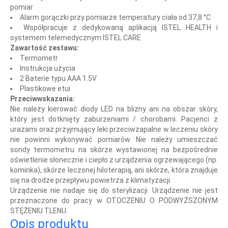
pomiar
Alarm gorączki przy pomiarze temperatury ciała od 37,8 °C
Współpracuje z dedykowaną aplikacją ISTEL HEALTH i
systemem telemedycznym ISTEL CARE
Zawartość zestawu:
Termometr
Instrukcja użycia
2 Baterie typu AAA 1.5V
Plastikowe etui
Przeciwwskazania:
Nie należy kierować diody LED na blizny ani na obszar skóry,
który jest dotknięty zaburzeniami / chorobami. Pacjenci z
urazami oraz przyjmujący leki przeciwzapalne w leczeniu skóry
nie powinni wykonywać pomiarów. Nie należy umieszczać
sondy termometru na skórze wystawionej na bezpośrednie
oświetlenie słoneczne i ciepło z urządzenia ogrzewającego (np.
kominka), skórze leczonej hiloterapią, ani skórze, która znajduje
się na drodze przepływu powietrza z klimatyzacji.
Urządzenie nie nadaje się do sterylizacji. Urządzenie nie jest
przeznaczone do pracy w OTOCZENIU O PODWYŻSZONYM
STĘŻENIU TLENU.
Opis produktu