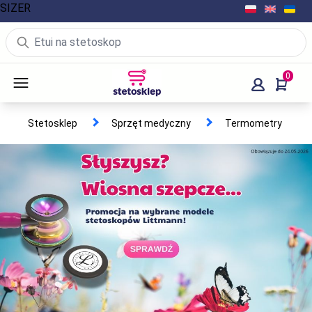
SIZER
0
Stetosklep
Sprzęt medyczny
Termometry