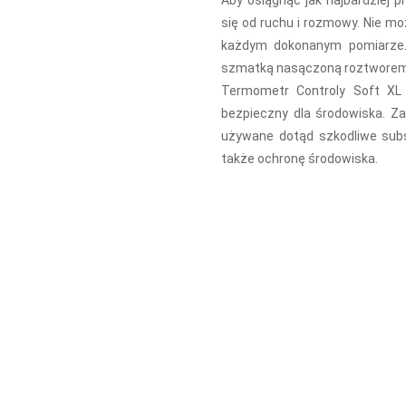
Aby osiągnąć jak najbardziej 
się od ruchu i rozmowy. Nie m
każdym dokonanym pomiarze.
szmatką nasączoną roztworem 
Termometr Controly Soft XL 
bezpieczny dla środowiska. Z
używane dotąd szkodliwe subst
także ochronę środowiska.