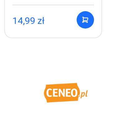
14,99 zł
9