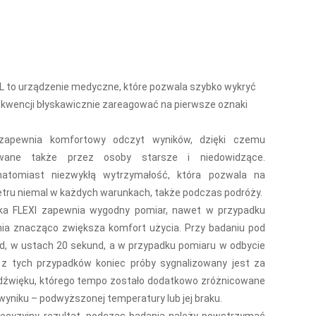
o urządzenie medyczne, które pozwala szybko wykryć
sekwencji błyskawicznie zareagować na pierwsze oznaki
 zapewnia komfortowy odczyt wyników, dzięki czemu
ane także przez osoby starsze i niedowidzące.
atomiast niezwykłą wytrzymałość, która pozwala na
ru niemal w każdych warunkach, także podczas podróży.
wka FLEXI zapewnia wygodny pomiar, nawet w przypadku
ania znacząco zwiększa komfort użycia. Przy badaniu pod
d, w ustach 20 sekund, a w przypadku pomiaru w odbycie
z tych przypadków koniec próby sygnalizowany jest za
źwięku, którego tempo zostało dodatkowo zróżnicowane
yniku – podwyższonej temperatury lub jej braku.