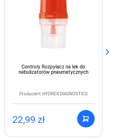
Controly Rozpylacz na lek do
nebulizatorów pneumatycznych
Producent: HYDREX DIAGNOSTICS
22,99 zł
4