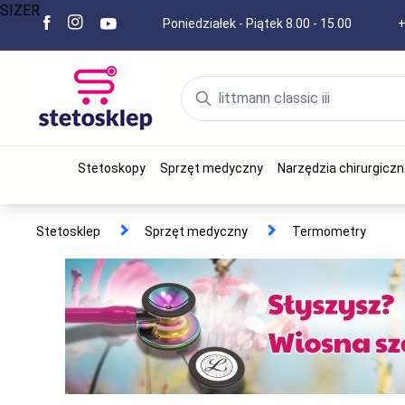
SIZER
Poniedziałek - Piątek 8.00 - 15.00
+
Stetoskopy
Sprzęt medyczny
Narzędzia chirurgiczn
Stetosklep
Sprzęt medyczny
Termometry