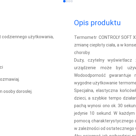
Opis produktu
t codziennego użytkowania,
Termometr CONTROLY SOFT XL t
zmianę ciepłoty ciała, a w kon
choroby.
Duży, czytelny wyświetlacz
ci
urządzenie może być używ
Wodoodporność gwarantuje n
 rozmawiaj.
wygodne użytkowanie termomet
Specjalna, elastyczna końcó
 osoby dorosłej.
dzieci, a szybkie tempo dział
pachą wynosi ono ok. 30 sekun
jedynie 10 sekund. W każdym 
pomocą charakterystycznego d
w zależności od ostatecznego w