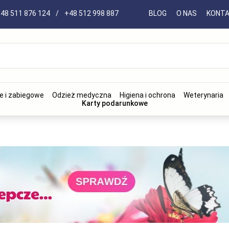
48 511 876 124
/
+48 512 998 887
BLOG
O NAS
KONT
e i zabiegowe
Odzież medyczna
Higiena i ochrona
Weterynaria
Karty podarunkowe