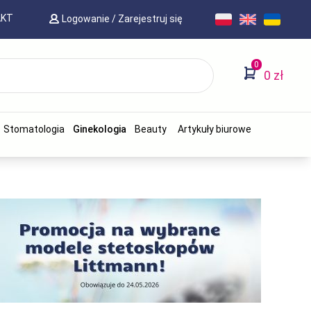
AKT
Logowanie
/
Zarejestruj się
0
0 zł
Stomatologia
Ginekologia
Beauty
Artykuły biurowe