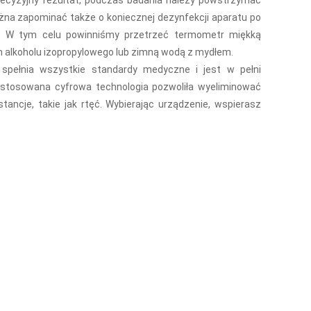
precyzyjny rezultat, podczas badania należy powstrzymać
ożna zapominać także o koniecznej dezynfekcji aparatu po
 W tym celu powinniśmy przetrzeć termometr miękką
alkoholu izopropylowego lub zimną wodą z mydłem.
spełnia wszystkie standardy medyczne i jest w pełni
astosowana cyfrowa technologia pozwoliła wyeliminować
ancje, takie jak rtęć. Wybierając urządzenie, wspierasz