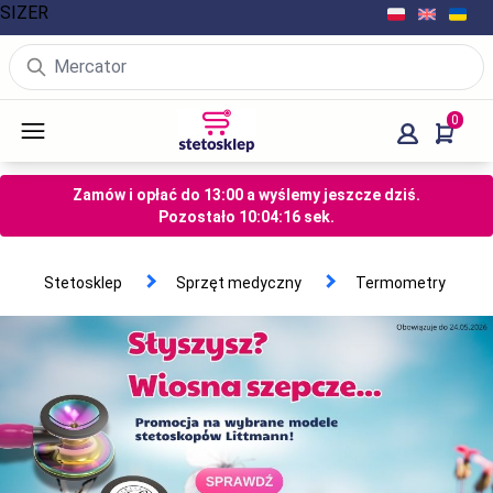
SIZER
0
Zamów i opłać do 13:00 a wyślemy jeszcze dziś.
Pozostało
10
:
04
:
16
sek.
Stetosklep
Sprzęt medyczny
Termometry