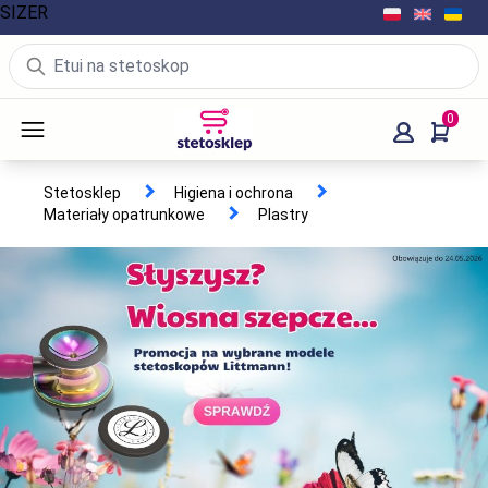
SIZER
0
Stetosklep
Higiena i ochrona
Materiały opatrunkowe
Plastry