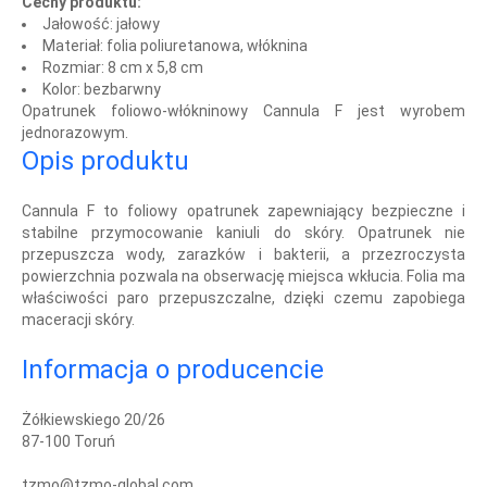
Cechy produktu:
Jałowość: jałowy
Materiał: folia poliuretanowa, włóknina
Rozmiar: 8 cm x 5,8 cm
Kolor: bezbarwny
Opatrunek foliowo-włókninowy Cannula F jest wyrobem
jednorazowym.
Opis produktu
Cannula F to foliowy opatrunek zapewniający bezpieczne i
stabilne przymocowanie kaniuli do skóry. Opatrunek nie
przepuszcza wody, zarazków i bakterii, a przezroczysta
powierzchnia pozwala na obserwację miejsca wkłucia. Folia ma
właściwości paro przepuszczalne, dzięki czemu zapobiega
maceracji skóry.
Informacja o producencie
Żółkiewskiego 20/26
87-100 Toruń
tzmo@tzmo-global.com