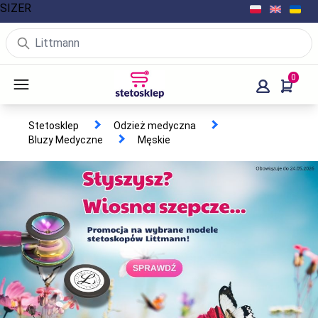
SIZER
0
Stetosklep
Odzież medyczna
Bluzy Medyczne
Męskie