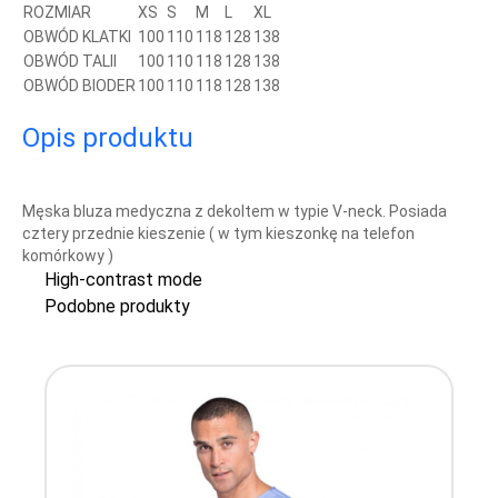
ROZMIAR
XS
S
M
L
XL
OBWÓD KLATKI
100
110
118
128
138
OBWÓD TALII
100
110
118
128
138
OBWÓD BIODER
100
110
118
128
138
Opis produktu
Męska bluza medyczna z dekoltem w typie V-neck. Posiada
cztery przednie kieszenie ( w tym kieszonkę na telefon
komórkowy )
High-contrast mode
Podobne produkty