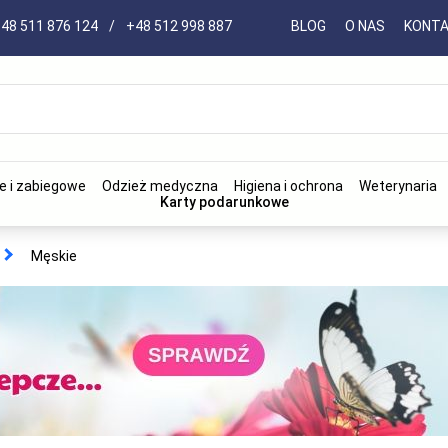
48 511 876 124
/
+48 512 998 887
BLOG
O NAS
KONT
e i zabiegowe
Odzież medyczna
Higiena i ochrona
Weterynaria
Karty podarunkowe
Męskie