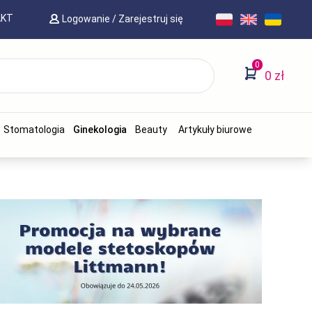
AKT
Logowanie
/
Zarejestruj się
0
0 zł
Stomatologia
Ginekologia
Beauty
Artykuły biurowe