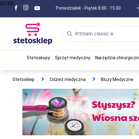
SIZER
Poniedziałek - Piątek 8.00 - 15.00
+
Stetoskopy
Sprzęt medyczny
Narzędzia chirurgiczn
Stetosklep
Odzież medyczna
Bluzy Medyczne