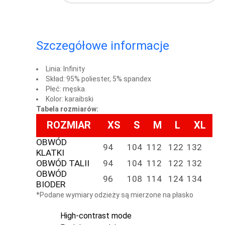
Szczegółowe informacje
Linia: Infinity
Skład: 95% poliester, 5% spandex
Płeć: męska
Kolor: karaibski
Tabela rozmiarów:
ROZMIAR
XS
S
M
L
XL
OBWÓD
94
104
112
122
132
KLATKI
OBWÓD TALII
94
104
112
122
132
OBWÓD
96
108
114
124
134
BIODER
*Podane wymiary odzieży są mierzone na płasko
High-contrast mode