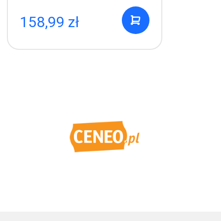
158,99 zł
1