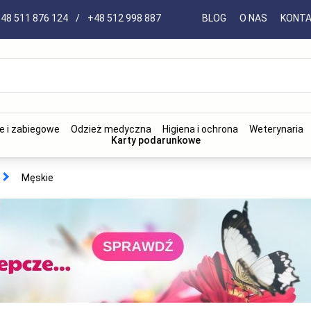
48 511 876 124
/
+48 512 998 887
BLOG
O NAS
KONT
e i zabiegowe
Odzież medyczna
Higiena i ochrona
Weterynaria
Karty podarunkowe
Męskie