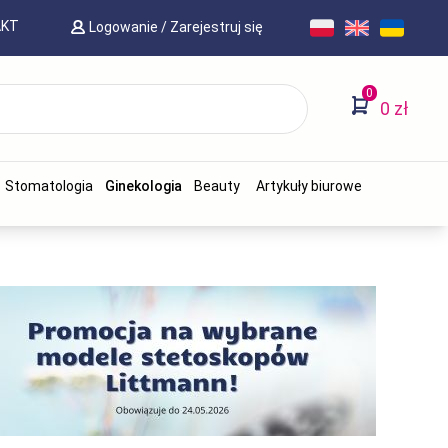
AKT
Logowanie
/
Zarejestruj się
0
0 zł
Stomatologia
Ginekologia
Beauty
Artykuły biurowe