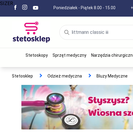
SIZER
Poniedziałek - Piątek 8.00 - 15.00
+
Stetoskopy
Sprzęt medyczny
Narzędzia chirurgiczn
Stetosklep
Odzież medyczna
Bluzy Medyczne