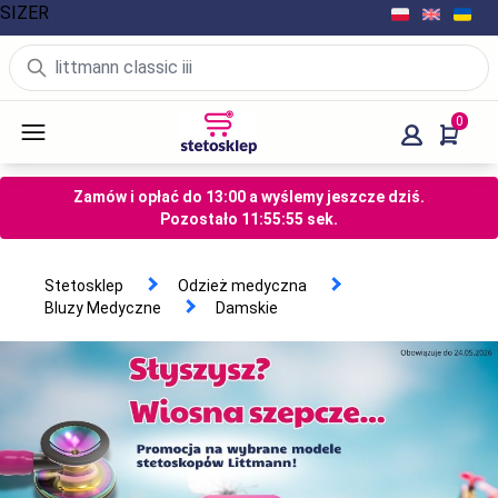
SIZER
0
Zamów i opłać do 13:00 a wyślemy jeszcze dziś.
Pozostało
11
:
55
:
54
sek.
Stetosklep
Odzież medyczna
Bluzy Medyczne
Damskie