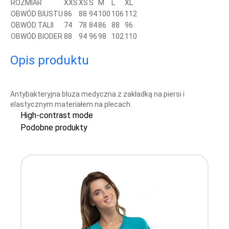
ROZMIAR
XXS
XS
S
M
L
XL
OBWÓD BIUSTU
86
88
94
100
106
112
OBWÓD TALII
74
78
84
86
88
96
OBWÓD BIODER
88
94
96
98
102
110
Opis produktu
Antybakteryjna bluza medyczna z zakładką na piersi i
elastycznym materiałem na plecach.
High-contrast mode
Podobne produkty