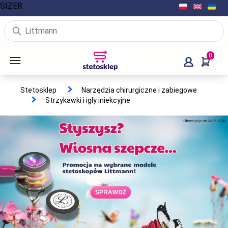
SIZER
0
Stetosklep
Narzędzia chirurgiczne i zabiegowe
Strzykawki i igły iniekcyjne