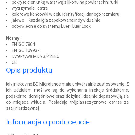
pokryte cieniutką warstwą silikonu na powierzchni rurki
wytrzymałe i ostre
kolorowe końcówki w celu identyfikacji danego rozmiaru
jałowe – każda igła zapakowana indywidualnie
odpowiednie do systemu Luer i Luer Lock.
Normy:
EN ISO 7864
EN ISO 10993-1
Dyrektywa MD 93/42EEC
CE
Opis produktu
Igły iniekcyjne BD Microlance mają uniwersalne zastosowanie. Z
ich udziałem możliwe są do wykonania iniekcje śródskórne,
podskórne, domięśniowe oraz dożylne. Idealnie dopasowują się
do miejsca wkłucia. Posiadają trójpłaszczyznowe ostrze ze
stali nierdzewnej.
Informacja o producencie