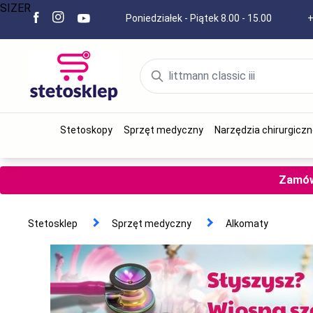
SIZER
Poniedziałek - Piątek 8.00 - 15.00
+
Stetoskopy
Sprzęt medyczny
Narzędzia chirurgiczn
Zamów 
Stetosklep
Sprzęt medyczny
Alkomaty