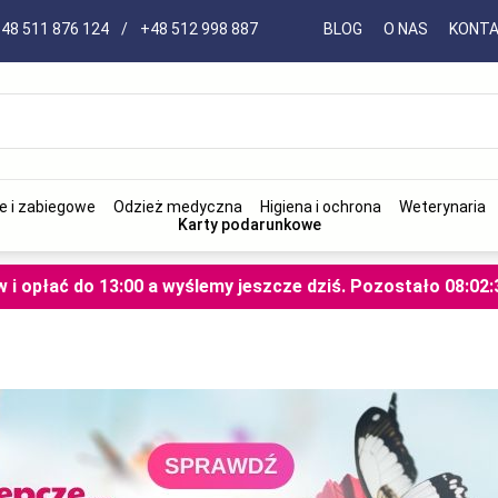
48 511 876 124
/
+48 512 998 887
BLOG
O NAS
KONT
e i zabiegowe
Odzież medyczna
Higiena i ochrona
Weterynaria
Karty podarunkowe
i opłać do 13:00 a wyślemy jeszcze dziś.
Pozostało
08
:
02
: