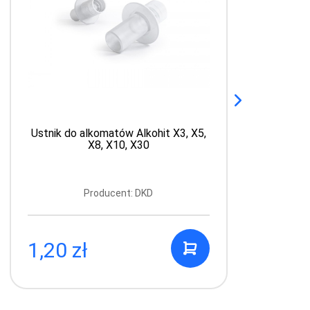
Ustnik do alkomatów Alkohit X3, X5,
A
X8, X10, X30
Producent: DKD
1,20 zł
1