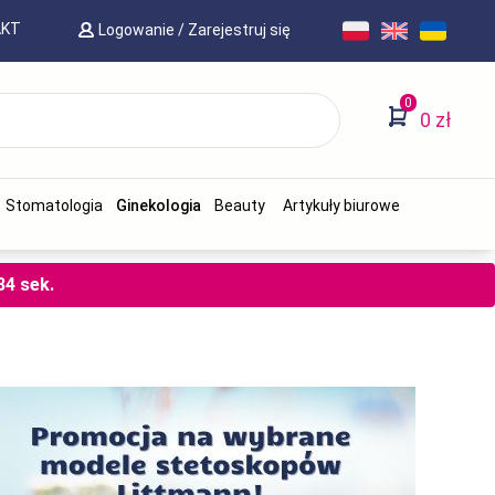
AKT
Logowanie
/
Zarejestruj się
0
0 zł
Stomatologia
Ginekologia
Beauty
Artykuły biurowe
33
sek.