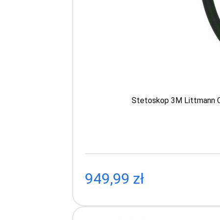
Stetoskop 3M Littmann Ca
Ste
Card
wyko
połys
trzonek 
Pr
949,99 zł
949.