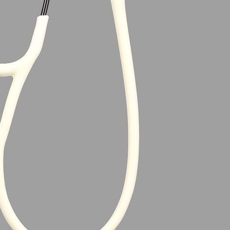
48 511 876 124
/
+48 512 998 887
BLOG
O NAS
KONT
e i zabiegowe
Odzież medyczna
Higiena i ochrona
Weterynaria
Karty podarunkowe
i opłać do 13:00 a wyślemy jeszcze dziś.
Pozostało
10
:
11
:
opy diagnostyczne
Cardiology IV™