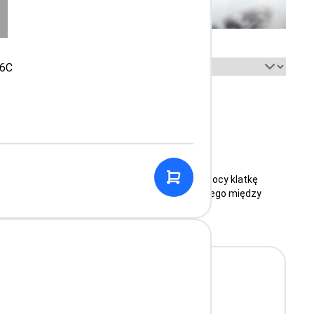
Sortuj według:
86C
yczne
stycznym. Zwykle osłuchuje się przy jego pomocy klatkę
 rodzaju szmery i inne patologie. Korzystają z niego między