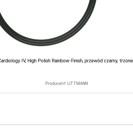
rdiology IV, High Polish Rainbow-Finish, przewód czarny, trzone
toskop 3M Littmann
Stetoskop 3M Littm
Producent: LITTMANN
iology IV - Głowica w
Cardiology IV Champa
ńczeniu tęczowym w
Karaibski błękit, 61
ku, przewód śliwkowy,
fioletowy i czarna lira -
oducent: LITTMANN
Producent: LITTMAN
6239
99 PLN
949.99 PLN