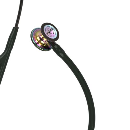
toskop 3M Littmann
Stetoskop 3M Littm
y IV Black-Finish (czarna
Cardiology IV Black-Fin
 lira, granatowy przewód),
przewód i lira - czarny, 
6168
niebieski, 6201
oducent: LITTMANN
Producent: LITTMAN
919.99 PLN
Aktualnie brak