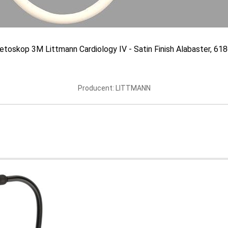
etoskop 3M Littmann Cardiology IV - Satin Finish Alabaster, 61
logy IV™
Producent: LITTMANN
opy lekarskie – podstawowe narzędzie diagnost
jest podstawowym i najczęściej wykorzystywanym narzędziem diagno
plecy i brzuch pacjenta. Pozwala usłyszeć bicie serca, ale i wszelkiego
rze interniści, lekarze rodzinni, kardiolodzy oraz anestezjolodzy.