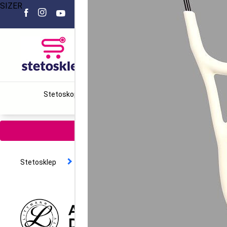
SIZER
Poniedziałek - Piątek 8.00 - 15.00
+
Stetoskopy
Sprzęt medyczny
Narzędzia chirurgiczn
Zamów 
Stetosklep
Stetoskopy
Littmann
Stetosk