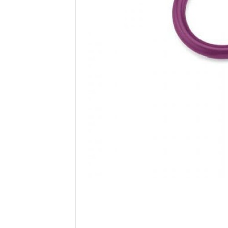
949.
Ste