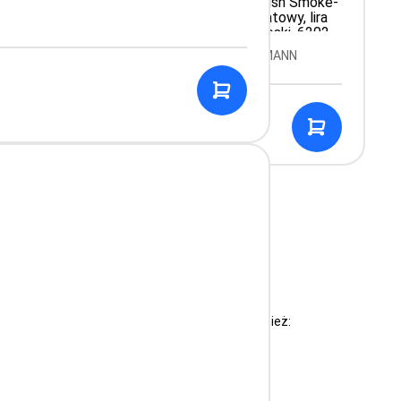
h, Satin
Cardiology IV High Polish Smoke-
 6177C
Finish, przewód granatowy, lira
czarna, trzonek niebieski, 6202
N
Producent: LITTMANN
949.99 PLN
ści i przyjaznej ceny. Do ich zalet należą również:
,