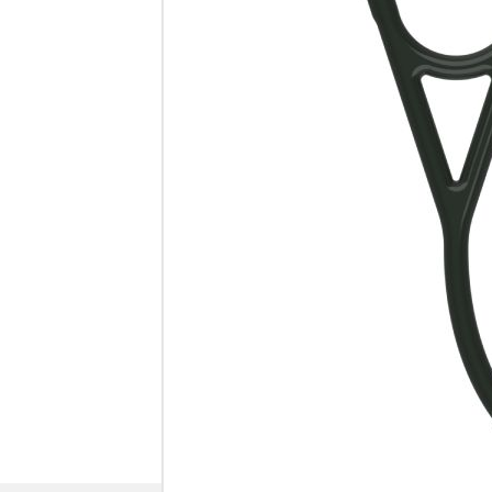
·
najleps
W naszym s
naszego sk
·
artykuł
·
zestaw
Zapraszamy