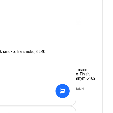
k smoke, lira smoke, 6240
ann
Stetoskop 3M Littmann
gne,
Cardiology IV Smoke-Finish,
90
przewód w kolorze czarnym 6162
N
Producent: LITTMANN
Aktualnie brak