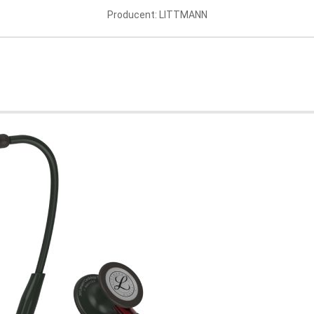
ogy IV LIMITED EDITION
Cardiology IV Mirror-Finis
 czerwony, lira i głowica
Finish Czarny, lustrzany
Producent: LITTMANN
lorze czarnym) 6182
oducent: LITTMANN
Producent: LITTMAN
949.99 PLN
Aktualnie brak
1
2
3
py w Stetosklepie – wysoka jakość w dobrej cenie
 które oferujemy w naszym sklepie, stanowią idealny mariaż dobrej jako
jne wykonanie, które umożliwia przeprowadzenie dokładnego badania
odność, która pozwala szybko i bezproblemowo zbadać pacjenta,