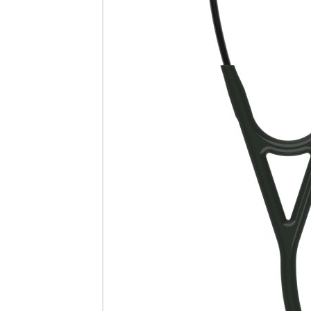
Ste
Cardiolog
głowica i
Pr