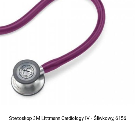
99 PLN
949.99 PLN
Stetoskop 3M Littmann Cardiology IV - Śliwkowy, 6156
toskop 3M Littmann
Stetoskop 3M Littm