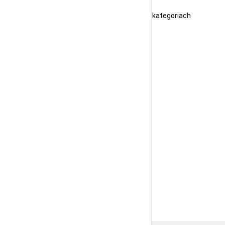
ne i łatwo się je czyści.
 limitowanych
w oryginalnych kolorach. W innych kategoriach