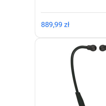
Cardiol
(przewód
w ko
Pr
889,99 zł
Stetosko
Stetoskopy,
·
precyzy
·
niezaw