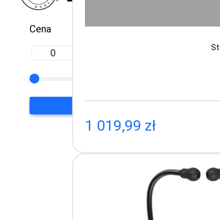
Cena
St
PLN
Cardio
Stetosk
AKCEPTUJ
1 019,99 zł
Stetoskop 
piersiową, 
innymi leka