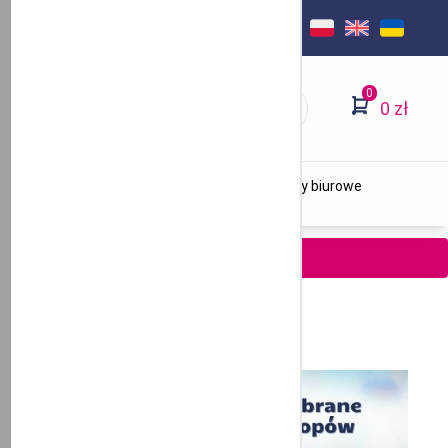
AKT
Logowanie
/
Zarejestruj się
0
0 zł
Stomatologia
Ginekologia
Beauty
Artykuły biurowe
40
sek.