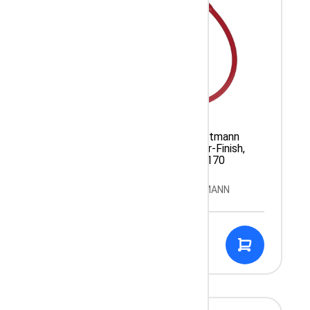
ann
Stetoskop 3M Littmann
ish,
Cardiology IV Mirror-Finish,
trzonek
Burgundowy, 6170
N
Producent: LITTMANN
949.99 PLN