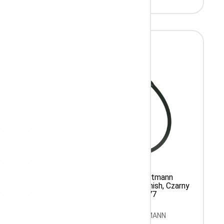
ann
Stetoskop 3M Littmann
lish
Cardiology IV Mirror-Finish, Czarny
wód
lustrzany 6177
czarny,
N
Producent: LITTMANN