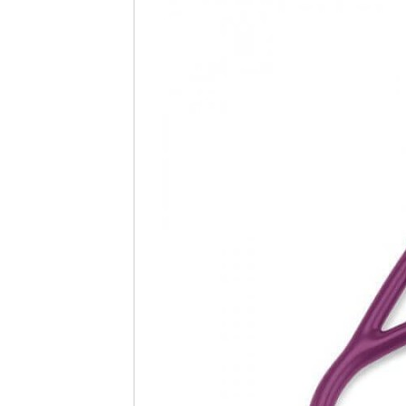
Ste
Cardiolo
Finish,
smo
Pr