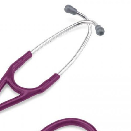
toskop 3M Littmann
Stetoskop 3M Littm
gy IV, High Polish Smoke-
Cardiology IV , High Po
 przewód szary, trzonek
Rainbow-Finish, prze
ke, lira smoke, 6238
ciemnoniebieski, trzonek 
lira czarna, 6242
oducent: LITTMANN
Producent: LITTMAN