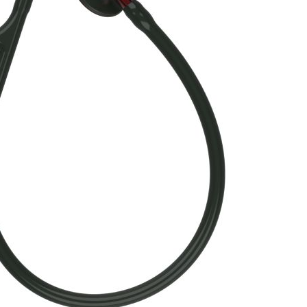
ze materiały użyte do produkcji, dzięki czemu stetoskopy są długowiecz
klepie znajdziesz stetoskopy wielu marek, w tym produkty z
kolekcji
lepu kupisz również:
y do
dezynfekcji stetoskopów
,
y naprawcze
do stetoskopów.
 do zapoznania się z naszą ofertą!