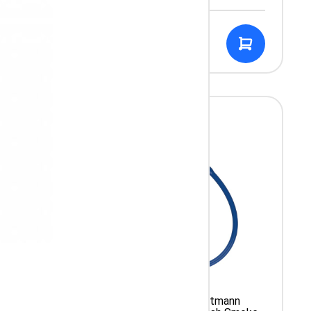
949.99 PLN
ann
Stetoskop 3M Littmann