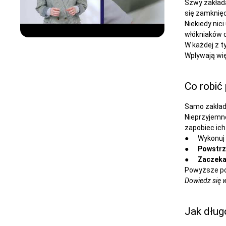
Szwy zakłada
się zamknięc
Niekiedy nic
włókniaków 
W każdej z t
Wpływają wię
Co robić
Samo zakład
Nieprzyjemne
zapobiec ich
● Wykonuj
●
Powstrzy
●
Zaczeka
Powyższe por
Dowiedz się w
Jak dług