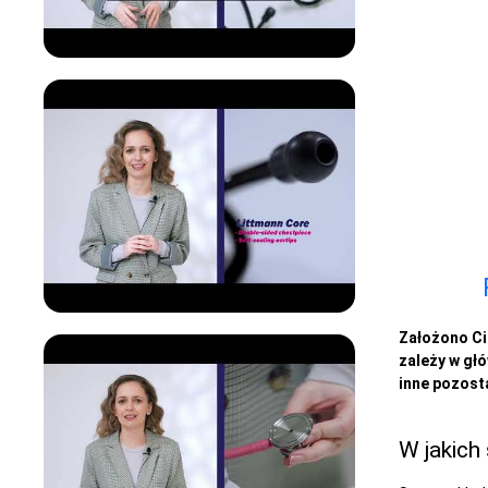
Założono Ci 
zależy w gł
inne pozosta
W jakich