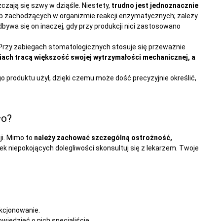
zczają się szwy w dziąśle. Niestety,
trudno jest jednoznacznie
 lub zachodzących w organizmie reakcji enzymatycznych; zależy
dbywa się on inaczej, gdy przy produkcji nici zastosowano
Przy zabiegach stomatologicznych stosuje się przeważnie
iach tracą większość swojej wytrzymałości mechanicznej, a
o produktu użył, dzięki czemu może dość precyzyjnie określić,
ło?
i. Mimo to
należy zachować szczególną ostrożność,
wiek niepokojących dolegliwości skonsultuj się z lekarzem. Twoje
kcjonowanie.
iedzieć o nich specjaliście.