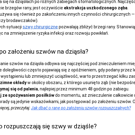
 się na dziąsłach po różnych zabiegach stomatologicznych. Najczęśc
ie brzegów rany, jest oczywiście
ekstrakcja uszkodzonego zęba
.
i używa się również po zakończeniu innych czynności chirurgicznych —
czy brodawczaków).
ych sytuacji
szwy chirurgiczne
pozwalają zbliżyć brzegi rany. Stanowi
c na zmniejszenie ryzyka infekcji oraz rozwoju powikłań.
 po założeniu szwów na dziąsła?
anie szwów na dziąsła odbywa się najczęściej pod znieczuleniem mi
 dolegliwości często pojawiają się z opóźnieniem, gdy podany przez l
 wystąpieniu lub zmniejszyć uciążliwość, warto przestrzegać kilku za
zimne okłady
w okolicy obszaru, z którego usunięto ząb (nie bezpośre
maj się od palenia
, najlepiej przez minimum 48 godzin po zabiegu.
j ze spożywaniem posiłków
do momentu, aż znieczulenie całkowicie 
ady są jedynie wskazówkami, jak postępować po założeniu szwów. O 
ięcej, przeczytaj:
Jak dbać o ranę po założeniu szwów rozpuszczalnych?
o rozpuszczają się szwy w dziąśle?