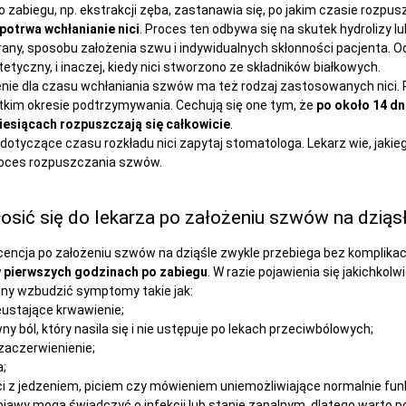
o zabiegu, np. ekstrakcji zęba, zastanawia się, po jakim czasie rozpus
e potrwa wchłanianie nici
. Proces ten odbywa się na skutek hydrolizy
 rany, sposobu założenia szwu i indywidualnych skłonności pacjenta. O
tetyczny, i inaczej, kiedy nici stworzono ze składników białkowych.
nie dla czasu wchłaniania szwów ma też rodzaj zastosowanych nici. 
tkim okresie podtrzymywania. Cechują się one tym, że
po około 14 dn
miesiącach rozpuszczają się całkowicie
.
dotyczące czasu rozkładu nici zapytaj stomatologa. Lekarz wie, jakieg
proces rozpuszczania szwów.
łosić się do lekarza po założeniu szwów na dziąs
ncja po założeniu szwów na dziąśle zwykle przebiega bez komplikacj
 pierwszych godzinach po zabiegu
. W razie pojawienia się jakichkol
ny wzbudzić symptomy takie jak:
eustające krwawienie;
 ból, który nasila się i nie ustępuje po lekach przeciwbólowych;
zaczerwienienie;
;
 z jedzeniem, piciem czy mówieniem uniemożliwiające normalnie fun
awy mogą świadczyć o infekcji lub stanie zapalnym, dlatego warto pow