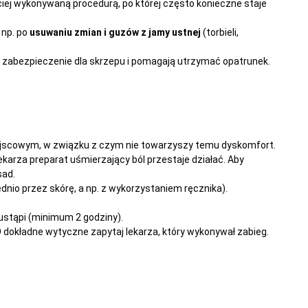
iej wykonywaną procedurą, po której często konieczne staje
 np. po
usuwaniu zmian i guzów z jamy ustnej
(torbieli,
ą zabezpieczenie dla skrzepu i pomagają utrzymać opatrunek.
ejscowym, w związku z czym nie towarzyszy temu dyskomfort.
ekarza preparat uśmierzający ból przestaje działać. Aby
sad.
dnio przez skórę, a np. z wykorzystaniem ręcznika).
ustąpi (minimum 2 godziny).
dokładne wytyczne zapytaj lekarza, który wykonywał zabieg.