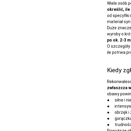
Wiele osób p
określić, il
od specyfiki
materiał syn
Duże znacze
wyroby o kró
po ok. 2-3 
O szczegóły 
ile potrwa 
Kiedy zg
Rekonwalesce
zwłaszcza w
obawy powin
● silne i ni
● intensywny
● obrzęk i 
● gorączka
● trudności
Powyższe obj