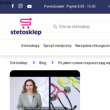
SIZER
Poniedziałek - Piątek 8.00 - 15.00
+
Stetoskopy
Sprzęt medyczny
Narzędzia chirurgiczn
Stetosklep
Blog
Po jakim czasie rozpuszczają si