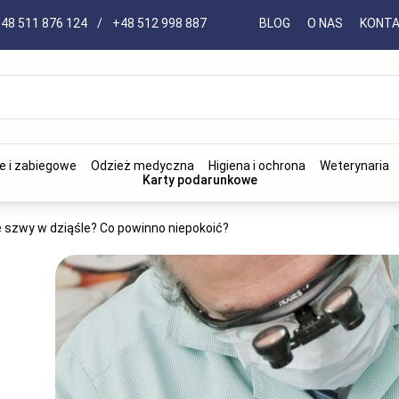
48 511 876 124
/
+48 512 998 887
BLOG
O NAS
KONT
e i zabiegowe
Odzież medyczna
Higiena i ochrona
Weterynaria
Karty podarunkowe
ę szwy w dziąśle? Co powinno niepokoić?