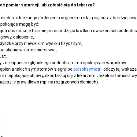
ć pomiar saturacji lub zgłosić się do lekarza?
 niedostatecznego dotlenienia organizmu stają się coraz bardziej uci
iepokojące mogą być:
ca duszność, która nie przechodzi po krótkich ćwiczeniach oddecho
łowy, osłabienie,
yszka przy niewielkim wysiłku fizycznym,
iskania w klatce piersiowej,
ust,
ze złapaniem głębokiego oddechu, mimo spokojnych warunków.
tąpienia takich symptomów sięgnij po
pulsoksymetr
i odczytaj wskazan
m niepokojące objawy, skontaktuj się z lekarzem. Jeżeli natomiast wy
nujesz je prawidłowo (np. na rozgrzanych dłoniach).