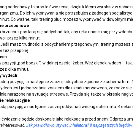
ing oddechowy to proste ćwiczenia, dzięki którym wyrobisz w sobie 
organizmu. Do ich wykonywania nie potrzebujesz żadnego specjalistycz
minut. Co ważne, taki trening płuc możesz wykonywać w dowolnym mie
nie przeponowe
a brzuchu i postaraj się oddychać tak, aby ręka unosiła się przy wdec
oli przez kilka minut.
Jeśli masz trudności z oddychaniem przeponowym, trening możesz 
przez przeponę.
dech
w pozycji „pod boczki”) w dolnej części żeber. Weź głęboki wdech – tak
zez kilka minut.
y wydech
godną pozycję, a następnie zacznij oddychać zgodnie ze schematem: 
dech jest jednocześnie znakiem dla układu nerwowego, że może się us
nia narażone na sytuacje stresowe. Przyda się także w okresie nagłych
ie relaksacyjne
odą pozycję, a następnie zacznij oddychać według schematu: 4 sekun
 ćwiczenie będzie doskonałe jako relaksacja przed snem. Odpręża umysł
zainteresować:
Jak prawidłowo używać inhalatora? 8 najczęstszych błędów