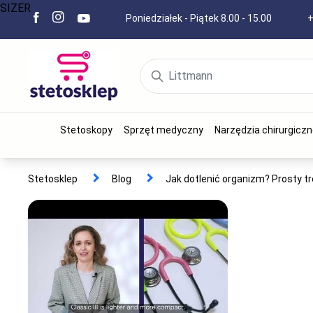
SIZER
Poniedziałek - Piątek 8.00 - 15.00
+
Stetoskopy
Sprzęt medyczny
Narzędzia chirurgiczn
Stetosklep
Blog
Jak dotlenić organizm? Prosty tr