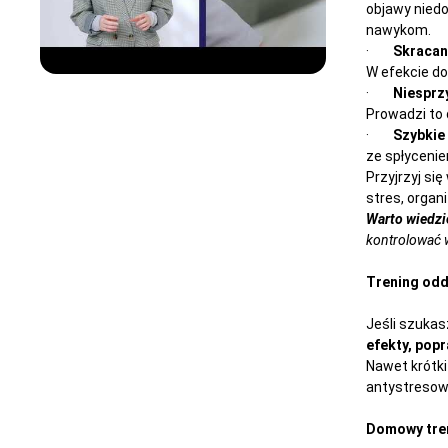
objawy niedo
nawykom.
·
Skracan
W efekcie do
·
Niesprzy
Prowadzi to 
·
Szybkie
ze spłycenie
Przyjrzyj si
stres, organ
Warto wiedzi
kontrolować w
Trening odd
Jeśli szukas
efekty, pop
Nawet krótki
antystresow
Domowy tren