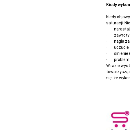
Kiedy wykona
Kiedy objawy
saturacji. N
· narastają
· zawroty g
· nagła zad
· uczucie uc
· sinienie 
· problemy 
W razie wys
towarzyszą i
się, że wyko