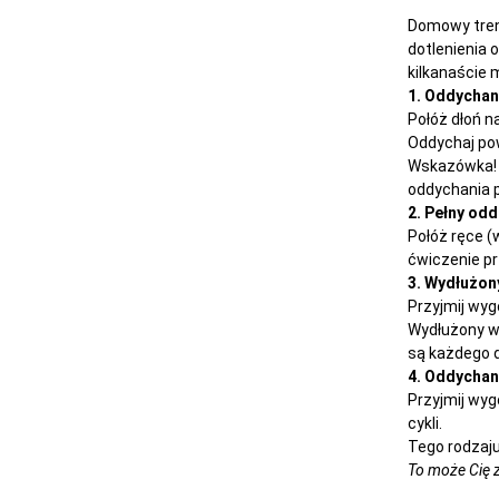
Domowy tren
dotlenienia 
kilkanaście 
1. Oddycha
Połóż dłoń n
Oddychaj pow
Wskazówka! 
oddychania 
2. Pełny od
Połóż ręce (
ćwiczenie pr
3. Wydłużon
Przyjmij wy
Wydłużony wy
są każdego d
4. Oddychan
Przyjmij wyg
cykli.
Tego rodzaju
To może Cię 