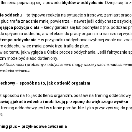
tlenienia pojawiają się z powodu
błędów w oddychaniu
. Dzieje się to
ie oddechu
– to typowa reakcja na sytuacje stresowe; zamiast praco
 płuc trafia znacznie mniej powietrza – nawet jeśli oddychasz szybciej
jająca pozycja ciała
– kiedy garbisz się lub pochylasz (np. podczas 
do spłycenia oddechu, a w efekcie do pracy organizmu na niższej wyda
 tempo oddychania
– w przypadku oddychania szybciej wcale nie znacz
m oddechu, więc mniej powietrza trafia do płuc.
ę więc temu, jak wygląda u Ciebie proces oddychania. Jeśli faktyczni
izm może być słabo dotleniony.
eć!
Duszności i problemy z oddychaniem mogą wskazywać na nadciśnienie.
artości ciśnienia.
echowy – sposób na to, jak dotlenić organizm
z sposobu na to, jak dotlenić organizm, postaw na trening oddechowy
rawiają jakość wdechu i mobilizują przeponę do większego wysiłku
.
 trening oddechowy jest w stanie pomóc. Nie tylko przyczyni się do p
ą.
ing płuc – przykładowe ćwiczenia