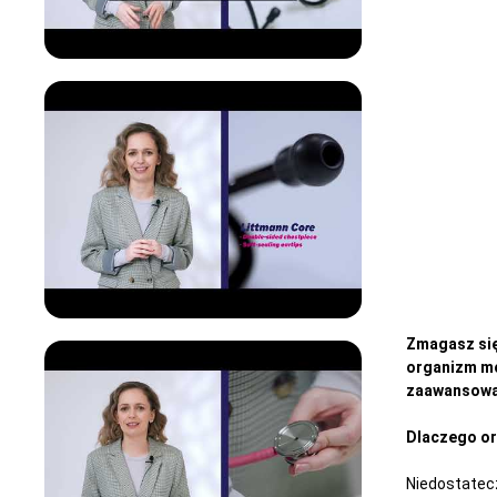
Zmagasz się
organizm moż
zaawansowa
Dlaczego or
Niedostatecz