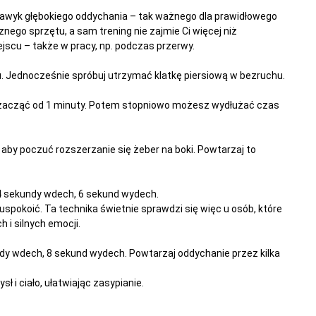
nawyk głębokiego oddychania – tak ważnego dla prawidłowego
nego sprzętu, a sam trening nie zajmie Ci więcej niż
jscu – także w pracy, np. podczas przerwy.
hu. Jednocześnie spróbuj utrzymać klatkę piersiową w bezruchu.
zacząć od 1 minuty. Potem stopniowo możesz wydłużać czas
, aby poczuć rozszerzanie się żeber na boki. Powtarzaj to
4 sekundy wdech, 6 sekund wydech.
pokoić. Ta technika świetnie sprawdzi się więc u osób, które
 i silnych emocji.
dy wdech, 8 sekund wydech. Powtarzaj oddychanie przez kilka
 i ciało, ułatwiając zasypianie.