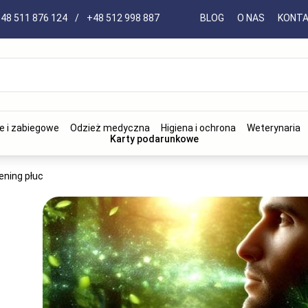
48 511 876 124
/
+48 512 998 887
BLOG
O NAS
KONT
e i zabiegowe
Odzież medyczna
Higiena i ochrona
Weterynaria
Karty podarunkowe
ening płuc