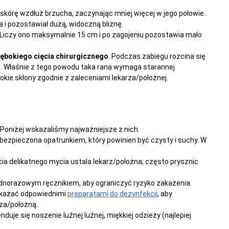
kórę wzdłuż brzucha, zaczynając mniej więcej w jego połowie.
i pozostawiał dużą, widoczną bliznę.
 Liczy ono maksymalnie 15 cm i po zagojeniu pozostawia mało
łębokiego cięcia chirurgicznego
. Podczas zabiegu rozcina się
icę. Właśnie z tego powodu taka rana wymaga starannej
bokie skłony zgodnie z zaleceniami lekarza/położnej.
. Poniżej wskazaliśmy najważniejsze z nich.
bezpieczona opatrunkiem, który powinien być czysty i suchy. W
ia delikatnego mycia ustala lekarz/położna; często prysznic
ednorazowym ręcznikiem, aby ograniczyć ryzyko zakażenia.
dkażać odpowiednimi
preparatami do dezynfekcji
, aby
za/położną.
duje się noszenie luźnej luźnej, miękkiej odzieży (najlepiej