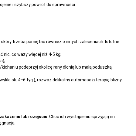
ojenie i szybszy powrót do sprawności.
a skóry trzeba pamiętać również o innych zaleceniach. Istotne
nic, co waży więcej niż 4-5 kg;
a);
/kichaniu podeprzyj okolicę rany dłonią lub małą poduszką,
wykle ok. 4–6 tyg.), rozważ delikatny automasaż/terapię blizny;
 zakażeniu lub rozejściu
. Choć ich wystąpieniu sprzyjają im
ęgnacja.