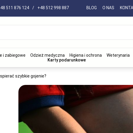
48 511 876 124
/
+48 512 998 887
BLOG
O NAS
KONT
e i zabiegowe
Odzież medyczna
Higiena i ochrona
Weterynaria
Karty podarunkowe
spierać szybkie gojenie?