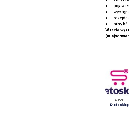
● pojawienie
● wystąpien
● rozejście
● silny ból
W razie wys
(miejscowego
Autor:
Stetosklep