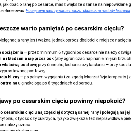
ż, jak dbać o ranę po cesarce, masz większe szanse na niepowikłane g
zainteresować:
Pociążowe nietrzymanie moczu: skuteczne metody leczenia
eszcze warto pamiętać po cesarskim cięciu?
ielęgnacja rany jest ważna, jednak oprócz dbałości o miejsce nacięci
e obciążenia
— przez minimum 6 tygodni po cesarce nie należy dźwigać 
ie i kładzenie się przez bok
(aby ograniczać napinanie mięśni brzuch
o właściwą postawę
przy śmiechu, kichaniu czy kasłaniu — przy kaszlu
wyprostowaną postawę;
cja blizny
— po pełnym wygojeniu i za zgodą lekarza/fizjoterapeuty (z
kontrolna
u ginekologa po 6 tygodniach od porodu.
jawy po cesarskim cięciu powinny niepokoić?
o cesarskim cięciu najczęściej dotyczą samej rany i polegają na jej
e tytoniu, otyłość czy cukrzyca, ryzyko zwiększa też nieprawidłowa piel
ce należy uznać:
nienie okolicy rany;