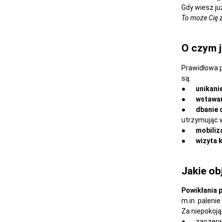
Gdy wiesz ju
To może Cię 
O czym j
Prawidłowa p
są:
●
unikani
●
wstawan
●
dbanie 
utrzymując 
●
mobiliza
●
wizyta 
Jakie ob
Powikłania p
m.in. paleni
Za niepokoją
● zaczerwie