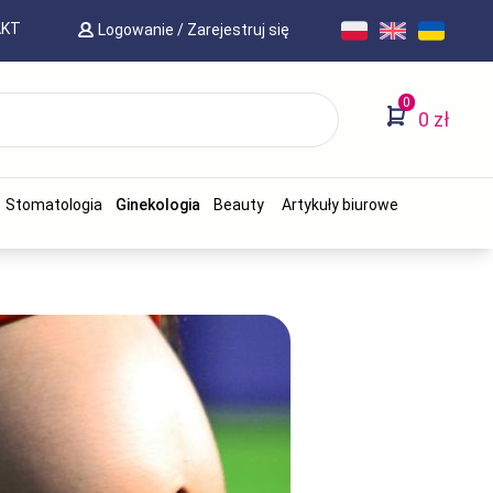
AKT
Logowanie
/
Zarejestruj się
0
0 zł
Stomatologia
Ginekologia
Beauty
Artykuły biurowe