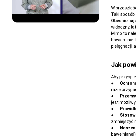
W przeszłośc
Taki sposób 
Obecnie najc
widoczny, łat
Mimo to nal
bowiem nie t
pielęgnacji,
Jak powi
Aby przyspie
●
Ochron
razie przyp
●
Przemyw
jest możliwy
●
Prawidł
●
Stosow
zmniejszyć r
●
Noszeni
bawełnianej),