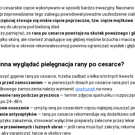
i cesarskie cięcie wykonywano w sposób bardzo inwazyjny. Nacinano s
przeprowadzania tego zabiegu powodował poważne uszkodzenie ciała 
zęściej stosuje się niskie cięcie poprzeczne, tzw. cięcie majtkowe
.
wy do ukrycia pod bielizną ślad.
eży pamiętać, że
rana po cesarce powstaje na skutek poważnego i g
ylko skórę, ale również znajdujące się głębiej mięśnie brzucha i mac
 a kobieta w okresie rekonwalescencji powinna ograniczać wysiłek i głę
nna wyglądać pielęgnacja rany po cesarce?
szyć gojenie rany po cesarce, trzeba zadbać o kilka istotnych kwestii
a przed zamoczeniem
— w pierwszych dniach po cesarce rana jest za
adkowego zamoczenia należy wymienić
opatrunek
na nowy.
anie rany podczas prysznica
— termin zdjęcia opatrunku i rozpoczęc
 po 24–48 h.
owe osuszanie
— umytą ranę po cesarskim cięciu najlepiej osuszyć j
anie antyseptyków
— ranę po cesarce rekomenduje się dodatkowo o
yzyko zakażenia; stosować wyłącznie preparaty zalecone przez lekar
e przewiewnych i luźnych ubrań
— jeśli rana musi być zakryta, rekomen
 aby ograniczyć tarcie w okolicy rany.