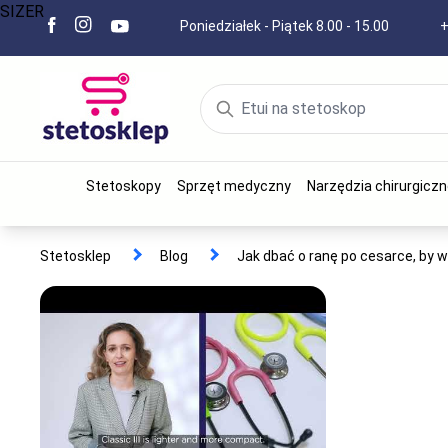
SIZER
Poniedziałek - Piątek 8.00 - 15.00
+
Stetoskopy
Sprzęt medyczny
Narzędzia chirurgiczn
Stetosklep
Blog
Jak dbać o ranę po cesarce, by w