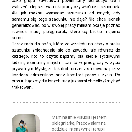
Jako grupa zawodowa powinniśmy jednoczyć się i
walczyć o lepsze warunki pracy czy właśnie o szacunek.
Ale jak można wymagać szacunku od innych, gdy
samemu się tego szacunku nie daje? Nie chcę jednak
generalizować, bo w swojej pracy miałam okazję poznać
również masę pielęgniarek, które są bliskie mojemu
sercu.
Teraz rada dla osób, które ze względu na głosy o braku
szacunku zniechęcają się do zawodu, ale również do
każdego, kto to czyta: bądźmy dla siebie życzliwymi
ludźmi, szanujmy innych - czy to w pracy, czy w życiu
prywatnym. Myślę, że tak drobna rzecz stosowana przez
każdego odmieniłaby nasz komfort pracy i życia. Po
prostu bądźmy dla innych tacy, jak sami chcielibyśmy być
traktowani.
Mam na imię Klaudia i jestem
pielęgniarką. Pracowałam na
oddziale intensywnej terapii,