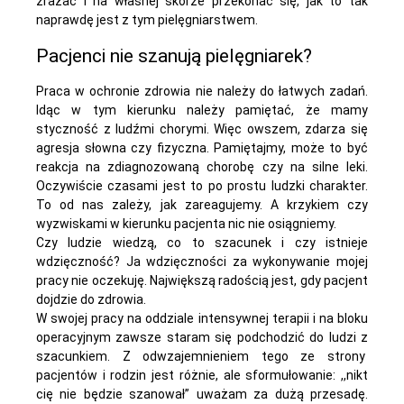
zrażać i na własnej skórze przekonać się, jak to tak
naprawdę jest z tym pielęgniarstwem.
Pacjenci nie szanują pielęgniarek?
Praca w ochronie zdrowia nie należy do łatwych zadań.
Idąc w tym kierunku należy pamiętać, że mamy
styczność z ludźmi chorymi. Więc owszem, zdarza się
agresja słowna czy fizyczna. Pamiętajmy, może to być
reakcja na zdiagnozowaną chorobę czy na silne leki.
Oczywiście czasami jest to po prostu ludzki charakter.
To od nas zależy, jak zareagujemy. A krzykiem czy
wyzwiskami w kierunku pacjenta nic nie osiągniemy.
Czy ludzie wiedzą, co to szacunek i czy istnieje
wdzięczność? Ja wdzięczności za wykonywanie mojej
pracy nie oczekuję. Największą radością jest, gdy pacjent
dojdzie do zdrowia.
W swojej pracy na oddziale intensywnej terapii i na bloku
operacyjnym zawsze staram się podchodzić do ludzi z
szacunkiem. Z odwzajemnieniem tego ze strony
pacjentów i rodzin jest różnie, ale sformułowanie: ,,nikt
cię nie będzie szanował” uważam za dużą przesadę.