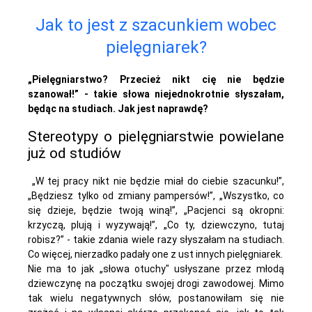
Jak to jest z szacunkiem wobec
pielęgniarek?
„Pielęgniarstwo? Przecież nikt cię nie będzie
szanował!” - takie słowa niejednokrotnie słyszałam,
będąc na studiach. Jak jest naprawdę?
Stereotypy o pielęgniarstwie powielane
już od studiów
„W tej pracy nikt nie będzie miał do ciebie szacunku!”,
„Będziesz tylko od zmiany pampersów!”, „Wszystko, co
się dzieje, będzie twoją winą!”, „Pacjenci są okropni:
krzyczą, plują i wyzywają!”, „Co ty, dziewczyno, tutaj
robisz?” - takie zdania wiele razy słyszałam na studiach.
Co więcej, nierzadko padały one z ust innych pielęgniarek.
Nie ma to jak „słowa otuchy" usłyszane przez młodą
dziewczynę na początku swojej drogi zawodowej. Mimo
tak wielu negatywnych słów, postanowiłam się nie