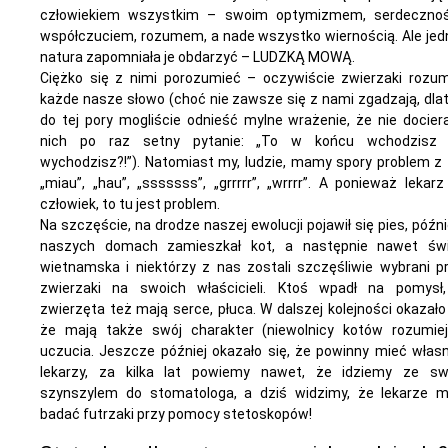
człowiekiem wszystkim – swoim optymizmem, serdecznoś
współczuciem, rozumem, a nade wszystko wiernością. Ale je
natura zapomniała je obdarzyć – LUDZKĄ MOWĄ.
Ciężko się z nimi porozumieć – oczywiście zwierzaki rozum
każde nasze słowo (choć nie zawsze się z nami zgadzają, dla
do tej pory mogliście odnieść mylne wrażenie, że nie docier
nich po raz setny pytanie: „To w końcu wchodzisz
wychodzisz?!”). Natomiast my, ludzie, mamy spory problem z
„miau”, „hau”, „sssssss”, „grrrrr”, „wrrrr”. A ponieważ lekarz
człowiek, to tu jest problem.
Na szczęście, na drodze naszej ewolucji pojawił się pies, późni
naszych domach zamieszkał kot, a następnie nawet św
wietnamska i niektórzy z nas zostali szczęśliwie wybrani p
zwierzaki na swoich właścicieli. Ktoś wpadł na pomysł
zwierzęta też mają serce, płuca. W dalszej kolejności okazało 
że mają także swój charakter (niewolnicy kotów rozumiej
uczucia. Jeszcze później okazało się, że powinny mieć włas
lekarzy, za kilka lat powiemy nawet, że idziemy ze s
szynszylem do stomatologa, a dziś widzimy, że lekarze 
badać futrzaki przy pomocy stetoskopów!