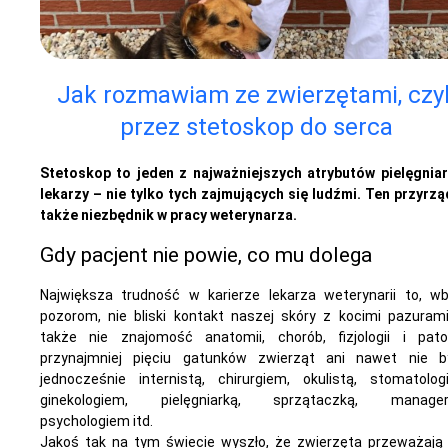
Jak rozmawiam ze zwierzętami, czyl
przez stetoskop do serca
Stetoskop to jeden z najważniejszych atrybutów pielęgniar
lekarzy – nie tylko tych zajmujących się ludźmi. Ten przyrzą
także niezbędnik w pracy weterynarza.
Gdy pacjent nie powie, co mu dolega
Największa trudność w karierze lekarza weterynarii to, w
pozorom, nie bliski kontakt naszej skóry z kocimi pazurami
także nie znajomość anatomii, chorób, fizjologii i patol
przynajmniej pięciu gatunków zwierząt ani nawet nie b
jednocześnie internistą, chirurgiem, okulistą, stomatolog
ginekologiem, pielęgniarką, sprzątaczką, manager
psychologiem itd.
Jakoś tak na tym świecie wyszło, że zwierzęta przeważają