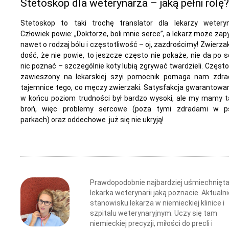
Stetoskop dla weterynarza – jaką pełni rolę?
Stetoskop to taki trochę translator dla lekarzy weteryna
Człowiek powie: „Doktorze, boli mnie serce”, a lekarz może zap
nawet o rodzaj bólu i częstotliwość – oj, zazdrościmy! Zwierzak
dość, że nie powie, to jeszcze często nie pokaże, nie da po s
nic poznać – szczególnie koty lubią zgrywać twardzieli. Często
zawieszony na lekarskiej szyi pomocnik pomaga nam zdra
tajemnice tego, co męczy zwierzaki. Satysfakcja gwarantowa
w końcu poziom trudności był bardzo wysoki, ale my mamy t
broń, więc problemy sercowe (poza tymi zdradami w p
parkach) oraz oddechowe już się nie ukryją!
Prawdopodobnie najbardziej uśmiechnięt
lekarka weterynarii jaką poznacie. Aktualni
stanowisku lekarza w niemieckiej klinice i
szpitalu weterynaryjnym. Uczy się tam
niemieckiej precyzji, miłości do precli i